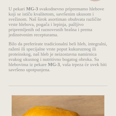
U pekari
MG-3
svakodnevno pripremamo hlebove
koji se ističu kvalitetom, savršenim ukusom i
svežinom. Naš širok asortiman obuhvata različite
vrste hlebova, pogača i lepinja, pažljivo
pripremljenih od raznovrsnih brašna i prema
jedinstvenim recepturama.
Bilo da preferirate tradicionalni beli hleb, integralni,
raženi ili specijalne vrste poput kukuruznog ili
proteinskog, naš hleb je neizostavna namirnica
svakog ukusnog i nutritivno bogatog obroka. Sa
hlebovima iz pekare
MG-3
, vaša trpeza će uvek biti
savršeno upotpunjena.