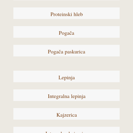
Proteinski hleb
Pogača
Pogača paskurica
Lepinja
Integralna lepinja
Kajzerica